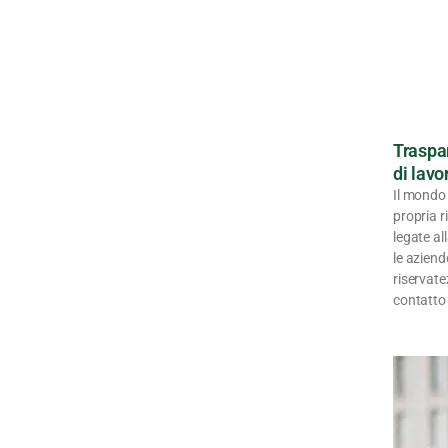
Traspa
di lavo
Il mondo 
propria r
legate al
le azien
riservate
contatto 