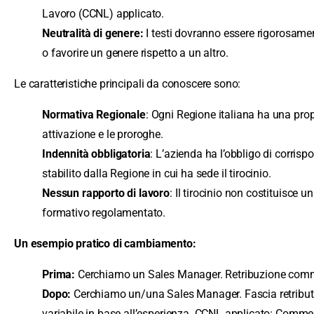
Lavoro (CCNL) applicato.
Neutralità di genere:
I testi dovranno essere rigorosame
o favorire un genere rispetto a un altro.
Le caratteristiche principali da conoscere sono:
Normativa Regionale
: Ogni Regione italiana ha una propr
attivazione e le proroghe.
Indennità obbligatoria
: L’azienda ha l’obbligo di corri
stabilito dalla Regione in cui ha sede il tirocinio.
Nessun rapporto di lavoro
: Il tirocinio non costituisce 
formativo regolamentato.
Un esempio pratico di cambiamento:
Prima:
Cerchiamo un Sales Manager. Retribuzione commi
Dopo:
Cerchiamo un/una Sales Manager. Fascia retributi
variabile in base all’esperienza. CCNL applicato: Comme