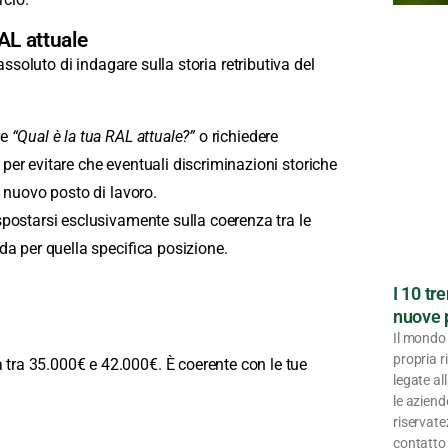
RAL attuale
 assoluto di indagare sulla storia retributiva del
re
“Qual è la tua RAL attuale?”
o richiedere
per evitare che eventuali discriminazioni storiche
l nuovo posto di lavoro.
spostarsi esclusivamente sulla coerenza tra le
nda per quella specifica posizione.
I 10 t
nuove p
Il mondo 
propria r
tra 35.000€ e 42.000€. È coerente con le tue
legate al
le azien
riservate
contatto 