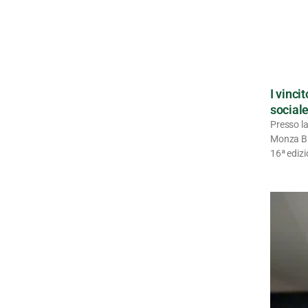
I vinci
sociale
Presso l
Monza Bri
16ª edizi